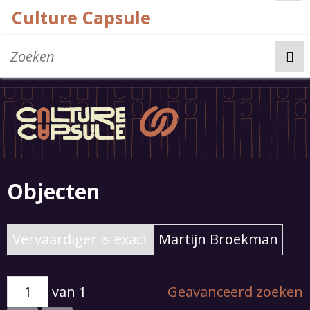
Culture Capsule
Home
Bijdragen
Objecten
Vervaardiger is exact
Martijn Broekman
van 1
Geavanceerd zoeken