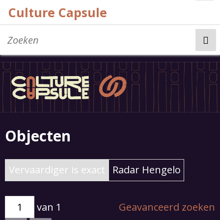
Culture Capsule
Home
Bijdragen
Objecten
Vervaardiger is exact
Radar Hengelo
van 1
Geavanceerd zoeken